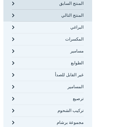
المنتج السابق
كوتر دبوس دبوس الربيع
المنتج التالي
المنتجات الزراعية
البراغي
مجموعة الأجهزة
المكسرات
منتجات خاصة
مسامير
الشركات
الطوابع
الجودة
غير القابل للصدأ
شركاء الأعمال
المسامير
الوسائط المتعددة
ترصيع
الاتصال
تركيب الشحوم
مجموعة برشام