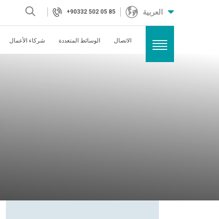
المنتج السابق
العربية
+90332 502 05 85
المنتج التالي
الاتصال
الوسائط المتعددة
شركاء الأعمال
البراغي
المكسرات
مسامير
الطوابع
غير القابل للصدأ
المسامير
ترصيع
تركيب الشحوم
مجموعة برشام