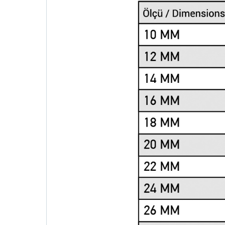
تابعنا
البريد
واتساب
فيسبوك
انستغرام
ينكدين