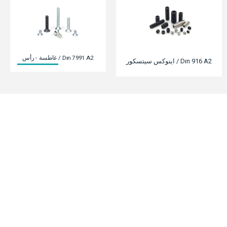
البريد
واتساب
فيسبوك
انستغرام
ينكدين
غاطسة - رأس / Dın 7991 A2
اينوكس سيتسكور / Dın 916 A2
© 2022 Selçuklu Civata & Hırdavat
Selçuklu Civata & Hırdavat
Fevzi Çakmak Mahallesi Artar5 Sanayi Sitesi 10763 Sokak No 1/D Karatay/Konya
© 2022 جميع الحقوق محفوظة
جميع الحقوق محفوظة للمواد والصور على موقعنا.<بر> لا يمكن استخدامه دون إذن ودون إظهار
المصدر.
0 (332) 502 05 85