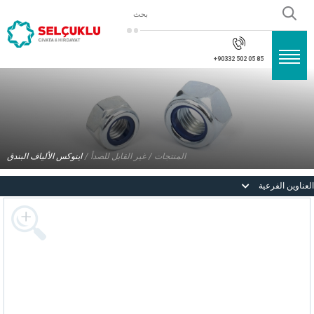
×
×
المنتج السابق
+90332 502 05 85
المنتج التالي
البراغي
المكسرات
مسامير
المنتجات /
غير القابل للصدأ /
اينوكس الألياف البندق
الطوابع
العناوين الفرعية
غير القابل للصدأ
المسامير
ترصيع
تركيب الشحوم
مجموعة برشام